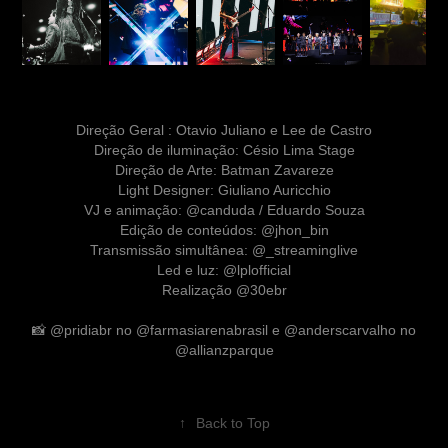
Direção Geral : Otavio Juliano e Lee de Castro
Direção de iluminação: Césio Lima Stage
Direção de Arte: Batman Zavareze
Light Designer: Giuliano Auricchio
VJ e animação:
@canduda
/ Eduardo Souza
Edição de conteúdos:
@jhon_bin
Transmissão simultânea:
@_streaminglive
Led e luz:
@lplofficial
Realização
@30ebr
📸
@pridiabr
no
@farmasiarenabrasil
e
@anderscarvalho
no
@allianzparque
↑
Back to Top