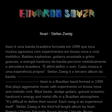
Itsari - Stefan Zweig
Itsari é uma banda brasileira formada em 1999 que toca
música agressiva com experimentos em bossa nova e rock
melódico. Batidas explosivas, guitarra arrastada e gritos
guturais, a energia hardcore da banda percorre melódicamente
a atmosfera brasileira. “É difícil definir o som. Cada música é
uma experiência própria”. Stefan Zweig é o terceiro álbum da
banda. -----------------------------------------------------------------------
--------------------------- Itsari is a Brazilian band formed in 1999
that plays aggressive music with experiments on bossa nova
and melodic rock. Blast beats, sludge guitars, gutural screams,
hardcore's energy and metal riffs in a Brazilian atmosphere.
"It’s difficult to define their sound. Each song is an experience
itself". Stefan Zweig is the third full lenght album by Itsari.
Bateria / Drums: Eduardo Souza Vocais / Vocals: Bruno