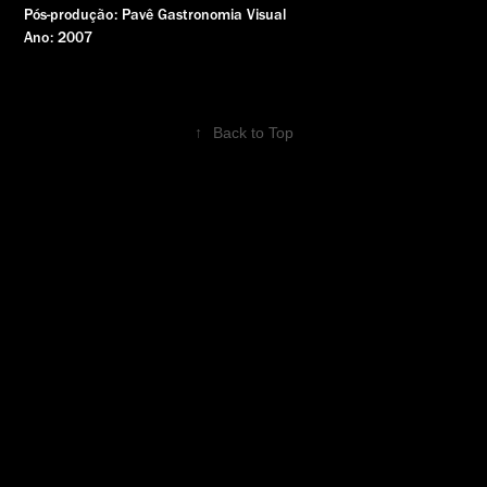
Pós-produção: Pavê Gastronomia Visual
Ano: 2007
↑
Back to Top